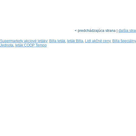
< predchádzajúca strana |
ďalšia str
Supermarkety akciové letáky
:
Billa leták
,
leták Billa
,
Lidl akčné ceny
,
Billa špeciálny
Jednota
,
leták COOP Tempo