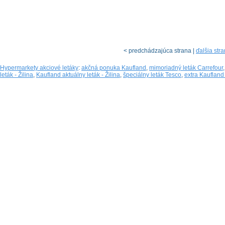
< predchádzajúca strana |
ďalšia str
Hypermarkety akciové letáky
:
akčná ponuka Kaufland
,
mimoriadný leták Carrefour
leták - Žilina
,
Kaufland aktuálny leták - Žilina
,
špeciálny leták Tesco
,
extra Kaufland 