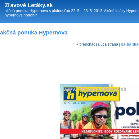
Zľavové Letáky.sk
akčná ponuka Hypernova s platnosťou 22. 5. - 28. 5. 2013. Akčné letáky Hyper
hypernova hodonin
akčná ponuka Hypernova
< predchádzajúca strana |
ďalšia str