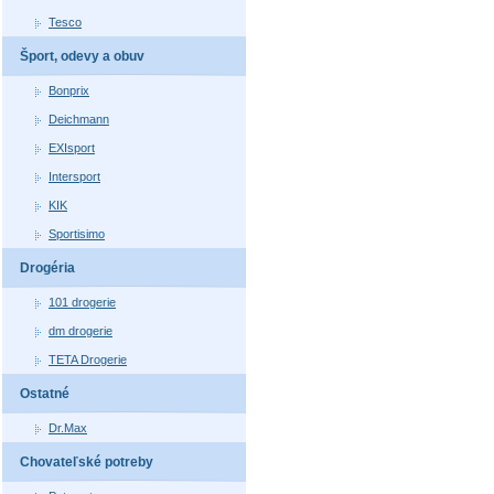
Tesco
Šport, odevy a obuv
Bonprix
Deichmann
EXIsport
Intersport
KIK
Sportisimo
Drogéria
101 drogerie
dm drogerie
TETA Drogerie
Ostatné
Dr.Max
Chovateľské potreby