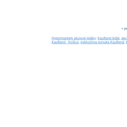
< p
Hypermarkety akciové letáky
:
Kaufland leták
,
akc
Kaufland - Košice
,
exkluzívna ponuka Kaufland
,