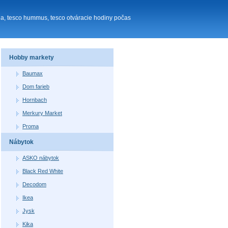
ina, tesco hummus, tesco otváracie hodiny počas
Hobby markety
Baumax
Dom farieb
Hornbach
Merkury Market
Proma
Nábytok
ASKO nábytok
Black Red White
Decodom
Ikea
Jysk
Kika