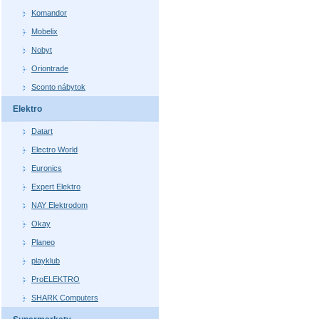
Komandor
Mobelix
Nobyt
Oriontrade
Sconto nábytok
Elektro
Datart
Electro World
Euronics
Expert Elektro
NAY Elektrodom
Okay
Planeo
playklub
ProELEKTRO
SHARK Computers