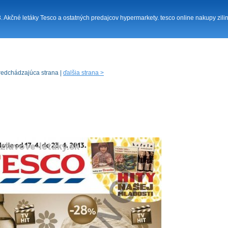
13. Akčné letáky Tesco a ostatných predajcov hypermarkety. tesco online nakupy zil
redchádzajúca strana |
ďalšia strana >