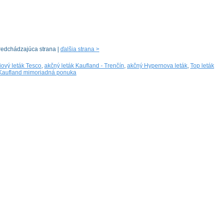
redchádzajúca strana |
ďalšia strana >
iový leták Tesco
,
akčný leták Kaufland - Trenčín
,
akčný Hypernova leták
,
Top leták
Kaufland mimoriadná ponuka