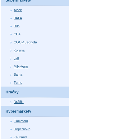
Supermarkety
Albert
BALA
Billa
CBA
COOP Jednota
Koruna
Lidl
Milk-Agro
Sama
Terno
Hračky
Dráčik
Hypermarkety
Carrefour
Hypernova
Kaufland