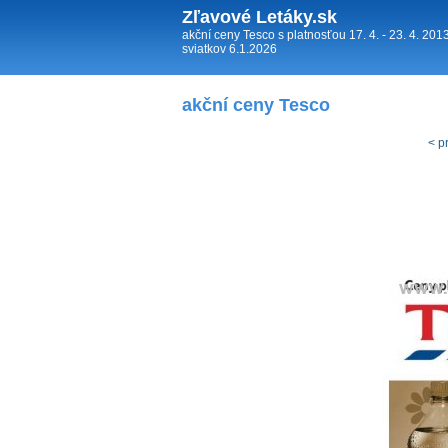
Zľavové Letáky.sk
akční ceny Tesco s platnosťou 17. 4. - 23. 4. 20
sviatkov 6.1.2026
akční ceny Tesco
< p