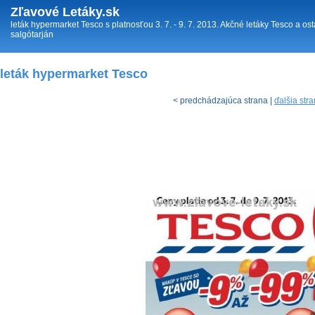
Zľavové Letáky.sk
leták hypermarket Tesco s platnosťou 3. 7. - 9. 7. 2013. Akčné letáky Tesco a os
salgótarján
leták hypermarket Tesco
< predchádzajúca strana |
ďalšia str