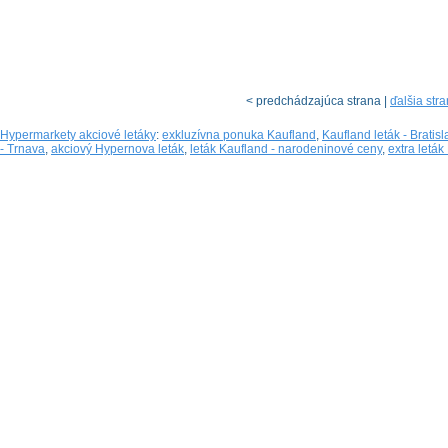
< predchádzajúca strana |
ďalšia str
Hypermarkety akciové letáky
:
exkluzívna ponuka Kaufland
,
Kaufland leták - Bratis
- Trnava
,
akciový Hypernova leták
,
leták Kaufland - narodeninové ceny
,
extra leták