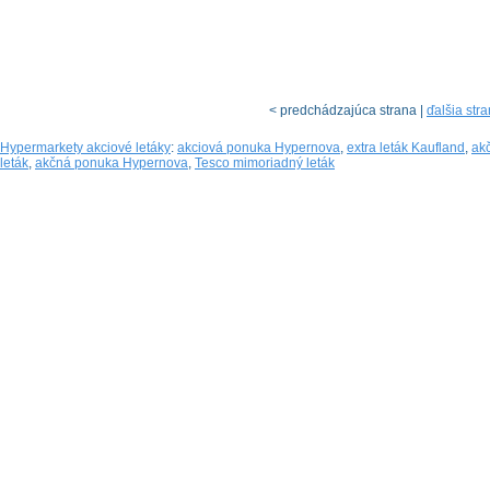
< predchádzajúca strana |
ďalšia str
Hypermarkety akciové letáky
:
akciová ponuka Hypernova
,
extra leták Kaufland
,
ak
leták
,
akčná ponuka Hypernova
,
Tesco mimoriadný leták