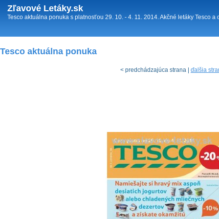
Zľavové Letáky.sk
Tesco aktuálna ponuka s platnosťou 29. 10. - 4. 11. 2014. Akčné letáky Tesco a o
Tesco aktuálna ponuka
< predchádzajúca strana |
ďalšia str