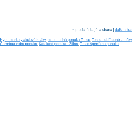
< predchádzajúca strana |
ďalšia str
Hypermarkety akciové letáky
:
mimoriadná ponuka Tesco
,
Tesco - obľúbené značk
Carrefour extra ponuka
,
Kaufland ponuka - Žilina
,
Tesco špeciálna ponuka