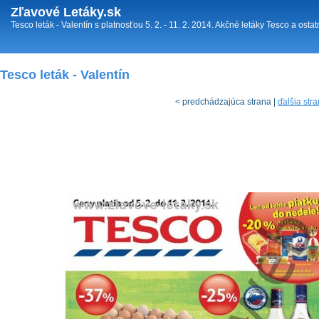
Zľavové Letáky.sk
Tesco leták - Valentín s platnosťou 5. 2. - 11. 2. 2014. Akčné letáky Tesco a ost
Tesco leták - Valentín
< predchádzajúca strana |
ďalšia str