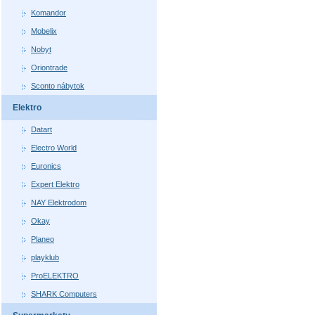
Komandor
Mobelix
Nobyt
Oriontrade
Sconto nábytok
Elektro
Datart
Electro World
Euronics
Expert Elektro
NAY Elektrodom
Okay
Planeo
playklub
ProELEKTRO
SHARK Computers