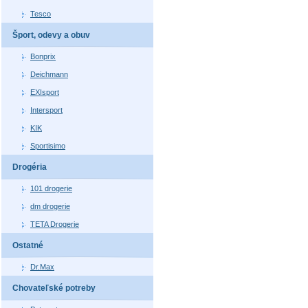
Tesco
Šport, odevy a obuv
Bonprix
Deichmann
EXIsport
Intersport
KIK
Sportisimo
Drogéria
101 drogerie
dm drogerie
TETA Drogerie
Ostatné
Dr.Max
Chovateľské potreby