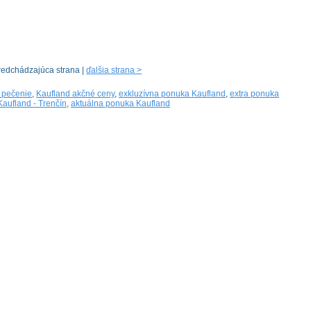
redchádzajúca strana |
ďalšia strana >
 pečenie
,
Kaufland akčné ceny
,
exkluzívna ponuka Kaufland
,
extra ponuka
aufland - Trenčín
,
aktuálna ponuka Kaufland