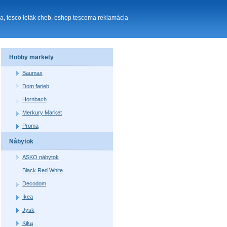
ka, tesco leták cheb, eshop tescoma reklamácia
Hobby markety
Baumax
Dom farieb
Hornbach
Merkury Market
Proma
Nábytok
ASKO nábytok
Black Red White
Decodom
Ikea
Jysk
Kika