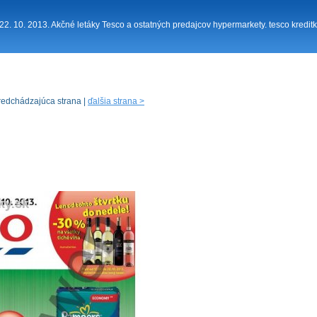
22. 10. 2013. Akčné letáky Tesco a ostatných predajcov hypermarkety. tesco kredit
redchádzajúca strana |
ďalšia strana >