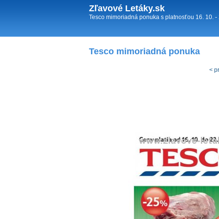
Zľavové Letáky.sk
Tesco mimoriadná ponuka s platnosťou 16. 10. - 
Tesco mimoriadná ponuka
< p