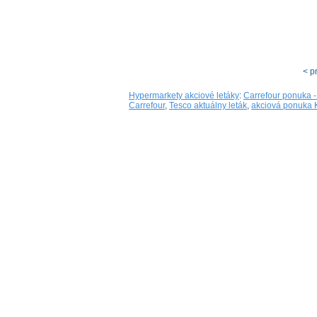
< p
Hypermarkety akciové letáky
:
Carrefour ponuka -
Carrefour
,
Tesco aktuálny leták
,
akciová ponuka K