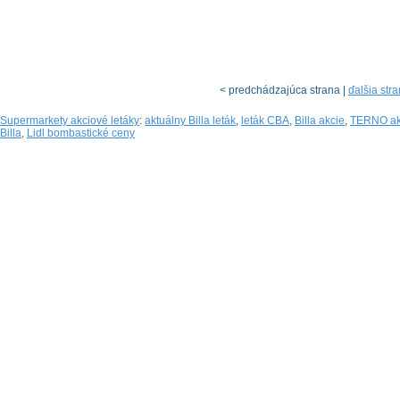
< predchádzajúca strana |
ďalšia str
Supermarkety akciové letáky
:
aktuálny Billa leták
,
leták CBA
,
Billa akcie
,
TERNO ak
Billa
,
Lidl bombastické ceny