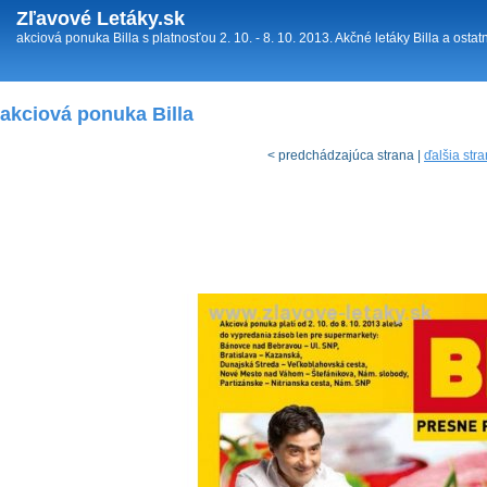
Zľavové Letáky.sk
akciová ponuka Billa s platnosťou 2. 10. - 8. 10. 2013. Akčné letáky Billa a ostat
akciová ponuka Billa
< predchádzajúca strana |
ďalšia str